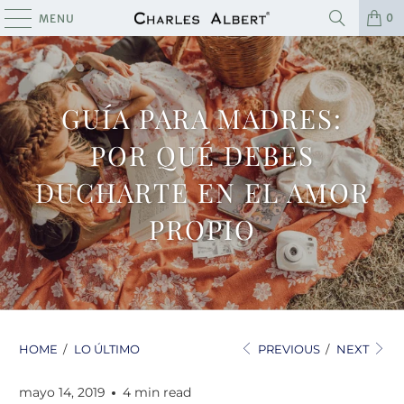
0
MENU
GUÍA PARA MADRES:
POR QUÉ DEBES
DUCHARTE EN EL AMOR
PROPIO
HOME
/
LO ÚLTIMO
PREVIOUS
/
NEXT
mayo 14, 2019
4 min read